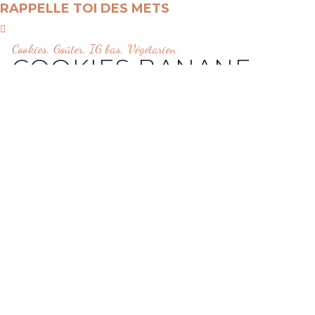
RAPPELLE TOI DES METS
Cookies
,
Goûter
,
IG bas
,
Végétarien
COOKIES BANANE
CHOCOLAT FLOCONS
D’AVOINE
8 JUIN 2017
Cette recette de cookies banane chocolat et flocons d’avoine est une très
belle surprise ! Initialement,je cherchais une recette pour finir les
bananes toutes noires oubliées dans le saladier à fruits.
J’avais déjà un banana bread la semaine précédente, qui ne m’avait pas
convaincue. Puis il faut avouer que j’avais envie que ça aille vite ! Alors
j’ai décidé de tester ces cookies banane chocolat trouvés sur
pinterest
,
avec seulement trois ingrédients.
Des cookies sains, ultra rapides à faire et bons ? J’avoue, j’étais un peu