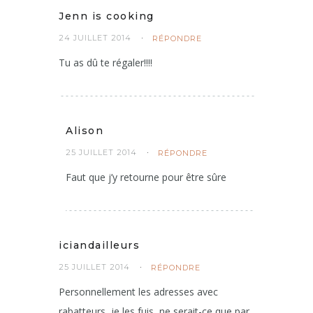
Jenn is cooking
24 JUILLET 2014
RÉPONDRE
Tu as dû te régaler!!!!
Alison
25 JUILLET 2014
RÉPONDRE
Faut que j’y retourne pour être sûre
iciandailleurs
25 JUILLET 2014
RÉPONDRE
Personnellement les adresses avec
rabatteurs, je les fuis, ne serait-ce que par