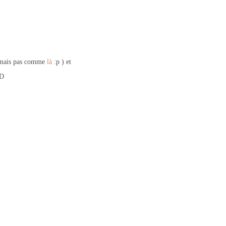
, mais pas comme
là
:p ) et
:D