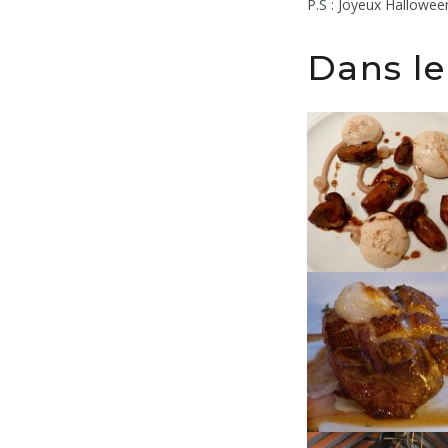
P.S : Joyeux Hallowee
Dans le