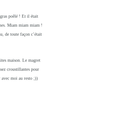
s poêlé ! Et il était
ommes. Miam miam miam !
, de toute façon c’était
aites maison. Le magret
ssez croustillantes pour
 avec moi au resto ;))