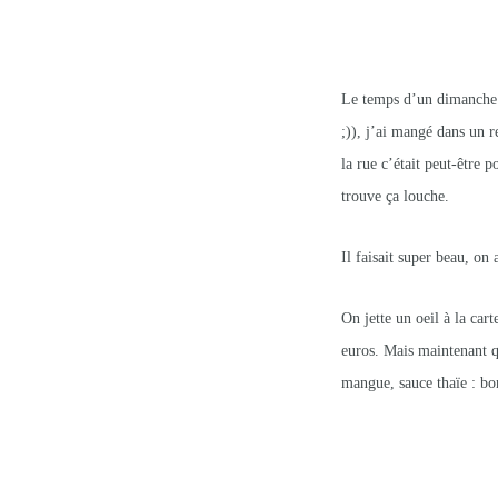
Le temps d’un dimanche e
;)), j’ai mangé dans un r
la rue c’était peut-être p
trouve ça louche.
Il faisait super beau, on 
On jette un oeil à la cart
euros. Mais maintenant qu
mangue, sauce thaïe : bo