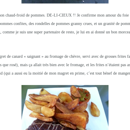
 son chaud-froid de pommes. DE-LI-CIEUX !! Je confirme mon amour du foie gra
x pommes confites, des rondelles de pommes granny crues, et un granité de p
 comme je suis une super partenaire de resto, je lui en ai donné un bon morceau
gret de canard « saignant » au fromage de chèvre, servi avec de grosses frites f
 que rosé), mais ça allait très bien avec le fromage, et les frites n’étaient pas a
d (qui a aussi eu la moitié de mon magret en prime, c’est tout bénef de manger