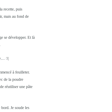
a recette, puis
ir, mais au fond de
age se développer.
Et là
.
e… :'(
mencé à feuilleter.
vec de la poudre
de réutiliser une pâte
e bord. Je soude les