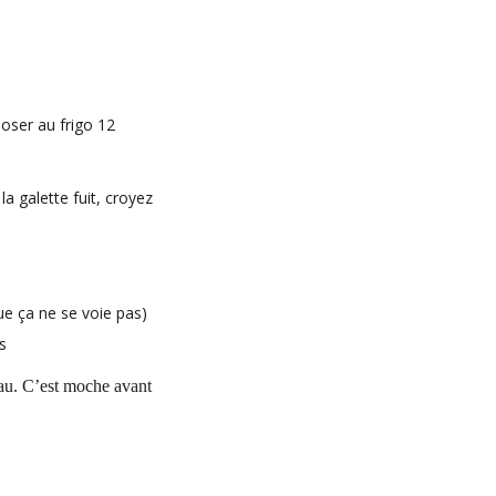
poser au frigo 12
a galette fuit, croyez
ue ça ne se voie pas)
s
eau. C’est moche avant