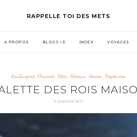
RAPPELLE TOI DES METS
A PROPOS
BLOGS <3
INDEX
VOYAGES
Boulangerie
,
Desserts
,
Fêtes
,
Gâteaux
,
Goûter
,
Végétarien
ALETTE DES ROIS MAIS
5 JANVIER 2017