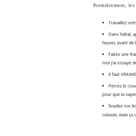
Premièrement, les 
Travaillez votr
Dans l’idéal, 
heures avant de l
Faites une fra
moi j’ai essayé d
Il faut VRAIME
Percez le couv
pour que la vapeu
Soudez vos bor
cuisson, mais ça 