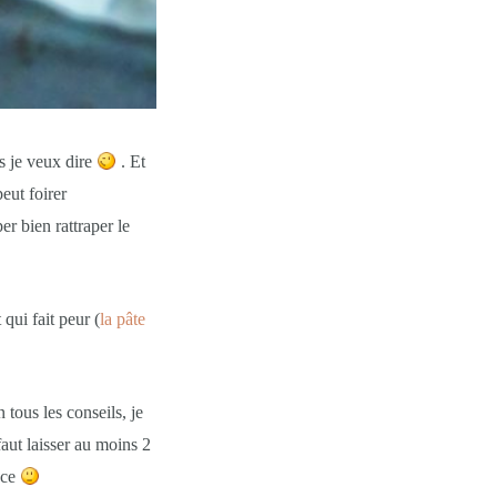
s je veux dire
. Et
eut foirer
 bien rattraper le
 qui fait peur (
la pâte
n tous les conseils, je
faut laisser au moins 2
ace