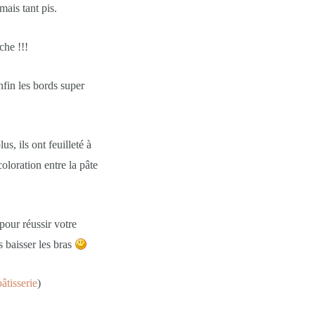
ais tant pis.
che !!!
nfin les bords super
, ils ont feuilleté à
coloration entre la pâte
 pour réussir votre
s baisser les bras
pâtisserie
)