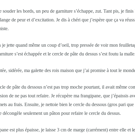
 souder les bords, un peu de garniture s’échappe, zut. Tant pis, je finis l
ange de peur et d’excitation. Je dis à chéri que j’espère que ça va réuss
iste.
je jette quand même un coup d’oeil, trop pressée de voir mon feuillet
arniture s’est échappée et le cercle de pâte du dessus s’est foutu la malle
tée, sidérée, ma galette des rois maison que j’ai promise à tout le mond
le de pâte du dessous n’est pas trop moche pourtant, il avait même com
sion de ne pas tout refaire. Je récupère ma frangipane, que j’épaissis a
ts au frais. Ensuite, je nettoie bien le cercle du dessous (gros pari que 
 je décongèle seulement un pâton pour refaire le cercle du dessus.
pane est plus épaisse, je laisse 3 cm de marge (carrément) entre elle et l