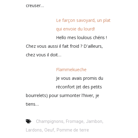
creuser…
Le farçon savoyard, un plat
qui envoie du lourd!
Hello mes loulous chéris !
Chez vous aussi il fait froid ? D'ailleurs,
chez vous il doit…
Flammekueche
Je vous avais promis du
réconfort (et des petits
bourrelets) pour surmonter l'hiver, je
tiens…
,
,
,
Champignons
Fromage
Jambon
,
,
Lardons
Oeuf
Pomme de terre