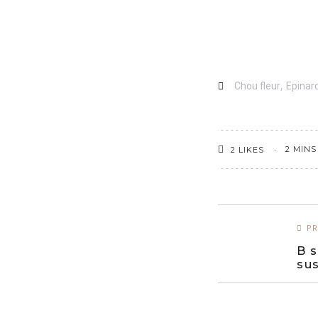
,
Chou fleur
Epinar
2 MINS
2
LIKES
PR
B s
sus