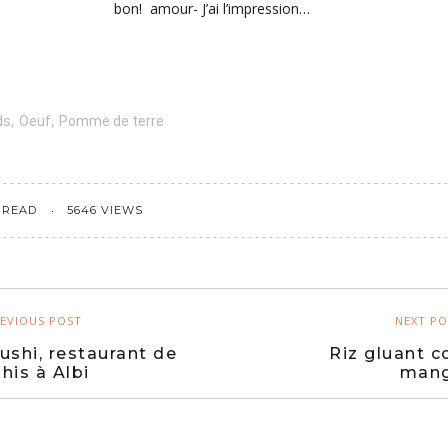
bon! amour- J’ai l’impression…
,
,
ds
Oeuf
Pomme de terre
 READ
5646 VIEWS
EVIOUS POST
NEXT PO
ushi, restaurant de
Riz gluant c
his à Albi
man