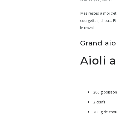
Mes restes à moi c’éta
courgettes, chou… Et 
le travail
Grand aiol
Aioli 
200 g poisson
2 œufs
200 g de chou