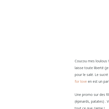
Coucou mes loulous ! 
laisse toute liberté (
pour le salé. Le sucré
for love
en est un par
Une promo sur des fil
(épinards, patates) . 
tout ce que j’aime !