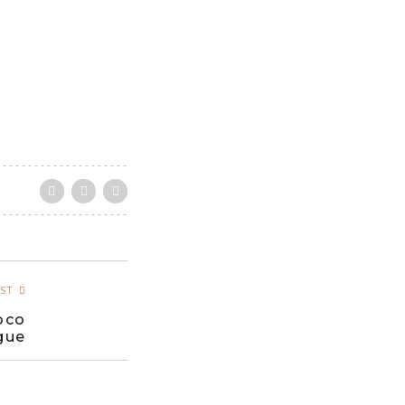
ST
oco
gue