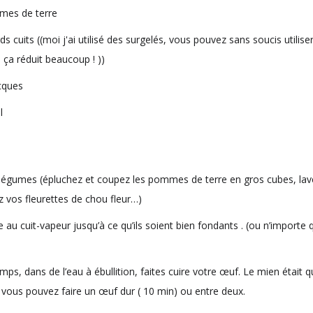
mes de terre
ds cuits ((moi j'ai utilisé des surgelés, vous pouvez sans soucis utilise
 ça réduit beaucoup ! ))
cques
l
légumes (épluchez et coupez les pommes de terre en gros cubes, lavez
z vos fleurettes de chou fleur…)
re au cuit-vapeur jusqu’à ce qu’ils soient bien fondants . (ou n’import
ps, dans de l’eau à ébullition, faites cuire votre œuf. Le mien était q
 vous pouvez faire un œuf dur ( 10 min) ou entre deux.